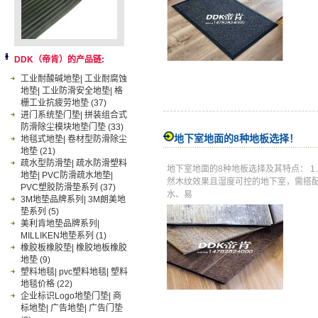
DDK（帝肯）的产品链:
工业耐酸碱地垫| 工业耐腐蚀
地垫| 工业防滑安全地垫| 格
栅工业抗疲劳地垫
(37)
进门系统垫门垫| 拼装组合式
防滑除尘模块地垫门垫
(33)
地下室地面的8种地板选择！
地毯式地垫| 卷材型防滑除尘
地垫
(21)
疏水型防滑垫| 疏水防滑塑料
地下室地面的8种地板选择及其特点： 1
地垫| PVC防滑疏水地垫|
然木纹效果且湿度可控的地下室，需搭配
PVC塑胶防滑垫系列
(37)
水、易
3M地垫品牌系列| 3M朗美地
垫系列
(5)
美利肯地垫品牌系列|
MILLIKEN地垫系列
(1)
橡胶板橡胶垫| 橡胶地板橡胶
地垫
(9)
塑料地毯| pvc塑料地毯| 塑料
地毯价格
(22)
企业标识Logo地垫门垫| 商
标地垫| 广告地垫| 广告门垫