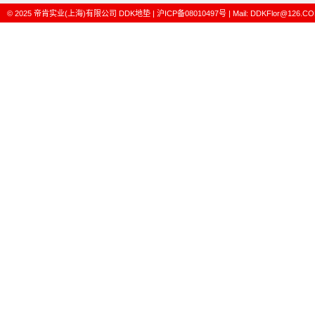
© 2025
帝肯实业(上海)有限公司
DDK地垫
|
沪ICP备08010497号
| Mail:
DDKFlor@126.C