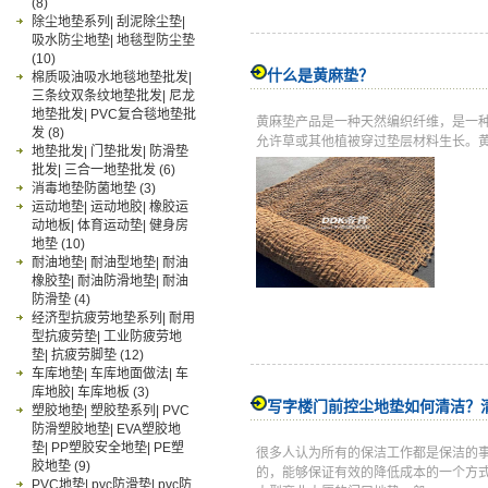
(8)
除尘地垫系列| 刮泥除尘垫|
吸水防尘地垫| 地毯型防尘垫
(10)
什么是黄麻垫？
棉质吸油吸水地毯地垫批发|
三条纹双条纹地垫批发| 尼龙
地垫批发| PVC复合毯地垫批
黄麻垫产品是一种天然编织纤维，是一
发
(8)
允许草或其他植被穿过垫层材料生长。
地垫批发| 门垫批发| 防滑垫
批发| 三合一地垫批发
(6)
消毒地垫防菌地垫
(3)
运动地垫| 运动地胶| 橡胶运
动地板| 体育运动垫| 健身房
地垫
(10)
耐油地垫| 耐油型地垫| 耐油
橡胶垫| 耐油防滑地垫| 耐油
防滑垫
(4)
经济型抗疲劳地垫系列| 耐用
型抗疲劳垫| 工业防疲劳地
垫| 抗疲劳脚垫
(12)
车库地垫| 车库地面做法| 车
库地胶| 车库地板
(3)
写字楼门前控尘地垫如何清洁？
塑胶地垫| 塑胶垫系列| PVC
防滑塑胶地垫| EVA塑胶地
垫| PP塑胶安全地垫| PE塑
很多人认为所有的保洁工作都是保洁的
胶地垫
(9)
的，能够保证有效的降低成本的一个方
PVC地垫| pvc防滑垫| pvc防