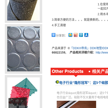
1.在
一起拉
2.用
3.简单方便的方法 。。。就是换新的。。。
4.手工清理
分享到：
产品来源于
©
「DDK®帝肯」DDK地垫/D
66822159, 产品相关详细介绍：
http://w
电子行业"隐形冠军"：这5个硅
电子行业&quot;隐形冠军&quot
也日益广泛。硅胶不仅大量用于电线电