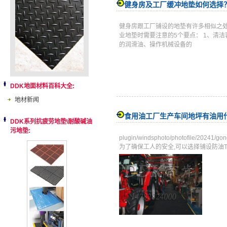
健身房及工厂缓冲地垫如何选择
健身房跟工厂铺设的地垫有许多相似之
业地垫时需要注意的5个要点： 1、清
的润滑油、操作机械设备的
DDK地面材料百科大全:
地材新闻
食用油工厂生产车间地坪有油用
DDK系列抗疲劳地垫\耐酸碱油
污地垫:
plugin/windsphoto/photofile/2
为了确保工人的安全,可以选择铺设防油Tags