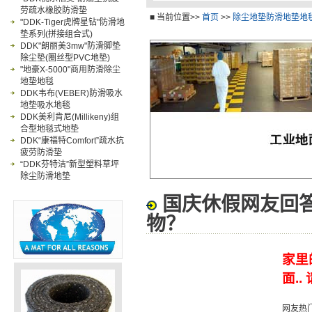
劳疏水橡胶防滑垫
卫浴防滑垫
工业
■ 当前位置>>
首页
>>
除尘地垫防滑地垫地毯
"DDK-Tiger虎牌星钻"防滑地
垫系列(拼接组合式)
DDK"朗丽美3mw"防滑脚垫
除尘垫(圈丝型PVC地垫)
"地豪X-5000"商用防滑除尘
地垫地毯
DDK韦布(VEBER)防滑吸水
地垫吸水地毯
DDK美利肯尼(Millikeny)组
合型地毯式地垫
DDK“康福特Comfort”疏水抗
疲劳防滑垫
“DDK芬特洁”新型塑料草坪
除尘防滑地垫
国庆休假网友回
物？
家里
面.
网友热