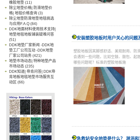
橡胶地垫
(11)
除尘地垫价格| 防滑地垫价
格| 地毯价格查询
(3)
除尘地垫防滑地垫地毯挑选
与应用F.A.Q
(84)
DDK地面材料使用技术支持|
地垫地毯地板铺装疑难问答
安装塑胶地板时用户关心的问题
(51)
DDK地垫厂家新闻 -DDK地
垫工厂公司互动 -DDK地垫
塑胶地板因其脚感舒适、美观耐用、防
厂家公司站务
(421)
会遇到一些问题，比如空鼓、鼓包、起
地垫市场动态| 特种地垫产品
哪些问题呢？标准的塑胶地板施
市场动态
(235)
DDK知道| 帝肯问答| DDK帝
肯地板地毯地垫市场服务互
动区
(66)
急救站安全地垫是什么？ 淋浴