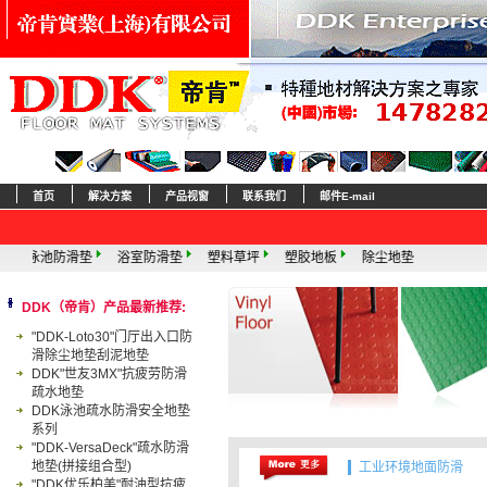
首页
解决方案
产品视窗
联系我们
邮件E-mail
浴室防滑垫
塑料草坪
塑胶地板
除尘地垫
DDK（帝肯）产品最新推荐:
"DDK-Loto30"门厅出入口防
滑除尘地垫刮泥地垫
DDK"世友3MX"抗疲劳防滑
疏水地垫
DDK泳池疏水防滑安全地垫
系列
"DDK-VersaDeck"疏水防滑
地垫(拼接组合型)
工业环境地面防滑
"DDK优乐柏美"耐油型抗疲