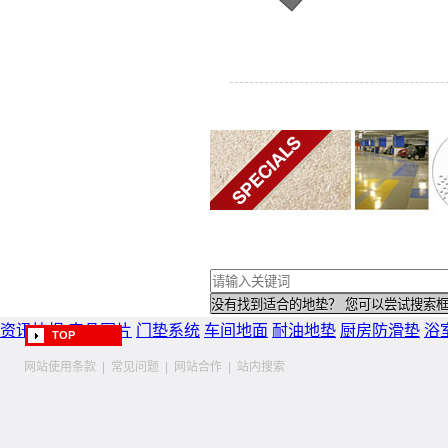
资讯快报
产品图片
门垫系统
车间地面
耐油地垫
厨房防滑垫
浴
TOP
网站使用条款
|
常见问题
|
网站合作
|
站内搜索