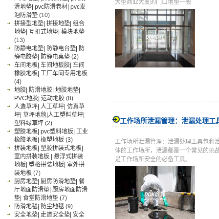
大型商业大厦的门口地垫一般
滑地垫| pvc防滑卷材| pvc发
泡防滑垫
(10)
拼接型地垫| 拼接地垫| 组合
地垫| 互扣式地垫| 模块地垫
(13)
防静电地垫| 防静电台垫| 防
静电胶垫| 防静电桌垫
(2)
车间地板| 车间地板胶| 车间
橡胶地板| 工厂车间专用地板
(4)
地胶| 防滑地胶| 地胶地垫|
PVC地胶| 运动地胶
(8)
人造草坪| 人工草坪| 仿真草
坪| 草坪地毯|人工塑料草坪|
工作场所泄漏管理：泄漏处理工
塑料绿草坪
(2)
塑胶地板| pvc塑料地板| 工业
橡胶地板| 橡塑地板
(3)
工作场所泄漏管理：泄漏处理工具包和
拼装地板| 塑胶拼装式地板|
体的工作场所，泄漏都是一个常见的挑
室内拼装地板 | 悬浮式拼装
是工作场所安全的必备工具。
地板| 塑格拼装地板| 室外拼
装地板
(7)
厨房地垫| 厨房防滑地垫| 餐
厅地面防滑垫| 厨房地面防滑
垫| 食堂防滑地垫
(7)
防滑地毯| 防尘地毯
(9)
安全地垫| 走道安全垫| 安全