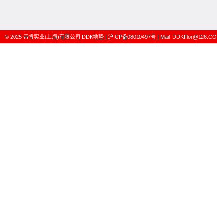
© 2025
帝肯实业(上海)有限公司
DDK地垫
|
沪ICP备08010497号
| Mail:
DDKFlor@126.C