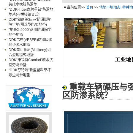
劳疏水橡胶防滑垫
卫浴防滑垫
工业
■ 当前位置>>
首页
>>
地垫市场动态| 特种
"DDK-Tiger虎牌星钻"防滑地
垫系列(拼接组合式)
DDK"朗丽美3mw"防滑脚垫
除尘垫(圈丝型PVC地垫)
"地豪X-5000"商用防滑除尘
地垫地毯
DDK韦布(VEBER)防滑吸水
地垫吸水地毯
DDK美利肯尼(Millikeny)组
合型地毯式地垫
DDK“康福特Comfort”疏水抗
疲劳防滑垫
“DDK芬特洁”新型塑料草坪
除尘防滑地垫
重载车辆碾压与
区防渗系统？