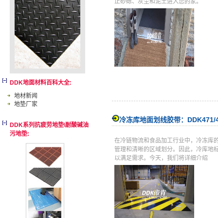
止砂砾、灰尘和泥土进入您的家。
DDK地面材料百科大全:
地材新闻
地垫厂家
冷冻库地面划线胶带：DDK471/
DDK系列抗疲劳地垫\耐酸碱油
污地垫:
在冷链物流和食品加工行业中，冷冻库
管理和清晰的区域划分。因此，冷库地
以满足需求。今天，我们将详细介绍