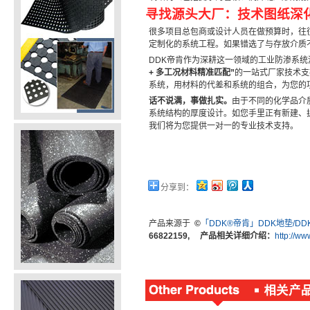
寻找源头大厂：技术图纸深
很多项目总包商或设计人员在做预算时，往
定制化的系统工程。如果错选了与存放介质
DDK帝肯作为深耕这一领域的工业防渗系
+ 多工况材料精准匹配”
的一站式厂家技术支
系统，用材料的代差和系统的组合，为您的
话不说满，事做扎实。
由于不同的化学品介
系统结构的厚度设计。如您手里正有新建、
我们将为您提供一对一的专业技术支持。
分享到：
产品来源于
©
「DDK®帝肯」DDK地垫/D
66822159, 产品相关详细介绍：
http://w