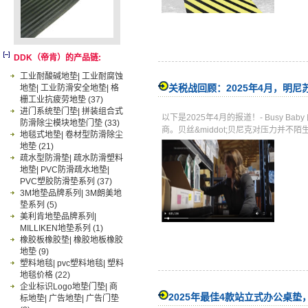
DDK（帝肯）的产品链:
工业耐酸碱地垫| 工业耐腐蚀
关税战回顾：2025年4月，明
地垫| 工业防滑安全地垫| 格
栅工业抗疲劳地垫
(37)
进门系统垫门垫| 拼装组合式
以下是2025年4月的报道！- Busy 
防滑除尘模块地垫门垫
(33)
商。贝丝&middot;贝尼克对压力并
地毯式地垫| 卷材型防滑除尘
地垫
(21)
疏水型防滑垫| 疏水防滑塑料
地垫| PVC防滑疏水地垫|
PVC塑胶防滑垫系列
(37)
3M地垫品牌系列| 3M朗美地
垫系列
(5)
美利肯地垫品牌系列|
MILLIKEN地垫系列
(1)
橡胶板橡胶垫| 橡胶地板橡胶
地垫
(9)
塑料地毯| pvc塑料地毯| 塑料
地毯价格
(22)
企业标识Logo地垫门垫| 商
2025年最佳4款站立式办公桌
标地垫| 广告地垫| 广告门垫