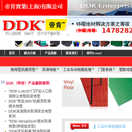
首页
解决方案
产品视窗
联系我们
邮件E-mail
垫
防滑地板
工业车间地面处理
门垫系统
塑胶地垫
泳池防滑垫
DDK（帝肯）产品最新推荐:
"DDK-Loto30"门厅出入口防
滑除尘地垫刮泥地垫
DDK"世友3MX"抗疲劳防滑
疏水地垫
DDK泳池疏水防滑安全地垫
系列
"DDK-VersaDeck"疏水防滑
地垫(拼接组合型)
工业环境地面防滑
"DDK优乐柏美"耐油型抗疲