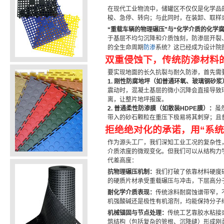
在现代工业物流中，储罐区不仅仅是化学品
梭、急停、转向；与此同时，在装卸、取样
“重载车辆的物理碾压”与“化学介质的化学
于基层不均匀沉降和介质蚀刻，防渗层开裂
的全生命周期
防渗
系统？这已经成为设计院
双重侵蚀下，传统防渗材料
要实现地面的长久抗裂与耐久防渗，首先需
1. 刚性防腐地坪（如普通环氧、玻璃钢砂浆
震动时，混凝土基层的微小沉降会直接导致
离，让整片地坪报废。
2. 普通柔性防渗膜（如散装HDPE膜）：
虽
带入的砂石颗粒在重压下极易将其刺穿；且
拒绝绝对化的承诺，用“系统
作为源头工厂，我们深知工业工况的复杂性
介质浓度的微观变化。但我们可以从结构力
代差高度：
抗物理碾压机制：
我们打破了依靠材料硬度
的硬质片材承受重载碾压与冲击，下层高分
耐化学介质表现：
传统涂料耐腐蚀谱带窄，
机强酸碱还是极性有机溶剂，均能保持分子
机械锚固与节点处理：
传统工艺靠胶水粘接
筑结构（包括复杂的管根、沉降缝）形成刚