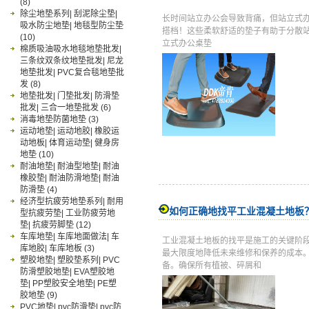
(8)
除尘地垫系列| 刮泥除尘垫|
长时间站立办公会导致背痛，但站立式
吸水防尘地垫| 地毯型防尘垫
搭档！这些柔软舒适的垫子有助于分散站
(10)
立式办公桌垫
棉质吸油吸水地毯地垫批发|
三条纹双条纹地垫批发| 尼龙
地垫批发| PVC复合毯地垫批
发
(8)
地垫批发| 门垫批发| 防滑垫
批发| 三合一地垫批发
(6)
消毒地垫防菌地垫
(3)
运动地垫| 运动地胶| 橡胶运
动地板| 体育运动垫| 健身房
地垫
(10)
耐油地垫| 耐油型地垫| 耐油
橡胶垫| 耐油防滑地垫| 耐油
防滑垫
(4)
经济型抗疲劳地垫系列| 耐用
如何正确地找平工业混凝土地板
型抗疲劳垫| 工业防疲劳地
垫| 抗疲劳脚垫
(12)
车库地垫| 车库地面做法| 车
工业混凝土地板的找平是施工的关键阶
库地胶| 车库地板
(3)
最大限度地降低未来维修和保养的成本
塑胶地垫| 塑胶垫系列| PVC
备。确保所有植被、碎屑和
防滑塑胶地垫| EVA塑胶地
垫| PP塑胶安全地垫| PE塑
胶地垫
(9)
PVC地垫| pvc防滑垫| pvc防