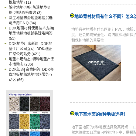
橡胶地垫
(11)
除尘地垫价格| 防滑地垫价
格| 地毯价格查询
(3)
地垫背衬材质有什么不同？怎么
除尘地垫防滑地垫地毯挑选
与应用F.A.Q
(84)
DDK地面材料使用技术支持|
地垫背衬材质有什么区别？PVC、橡胶
地垫地毯地板铺装疑难问答
度，还会影响安全性、清洁度和地面保
(51)
和保护地板的重要性
DDK地垫厂家新闻 -DDK地
垫工厂公司互动 -DDK地垫
厂家公司站务
(421)
地垫市场动态| 特种地垫产品
市场动态
(236)
DDK知道| 帝肯问答| DDK帝
肯地板地毯地垫市场服务互
动区
(66)
地下室地面的8种地板选择！
地下室地面的8种地板选择及其特点： 1
然木纹效果且湿度可控的地下室，需搭配