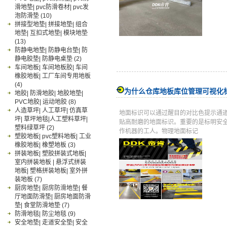
滑地垫| pvc防滑卷材| pvc发
泡防滑垫
(10)
拼接型地垫| 拼接地垫| 组合
地垫| 互扣式地垫| 模块地垫
(13)
防静电地垫| 防静电台垫| 防
静电胶垫| 防静电桌垫
(2)
车间地板| 车间地板胶| 车间
橡胶地板| 工厂车间专用地板
(4)
为什么仓库地板库位管理可视化
地胶| 防滑地胶| 地胶地垫|
PVC地胶| 运动地胶
(8)
人造草坪| 人工草坪| 仿真草
地面标识可以通过醒目的对比色提示通
坪| 草坪地毯|人工塑料草坪|
贴高耐磨的地面标识。重要的是标明安
塑料绿草坪
(2)
作机器的工人。物理地面标记
塑胶地板| pvc塑料地板| 工业
橡胶地板| 橡塑地板
(3)
拼装地板| 塑胶拼装式地板|
室内拼装地板 | 悬浮式拼装
地板| 塑格拼装地板| 室外拼
装地板
(7)
厨房地垫| 厨房防滑地垫| 餐
厅地面防滑垫| 厨房地面防滑
垫| 食堂防滑地垫
(7)
防滑地毯| 防尘地毯
(9)
安全地垫| 走道安全垫| 安全