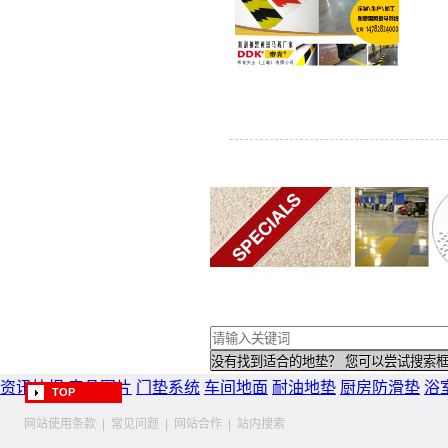
资讯快报
产品图片
门垫系统
车间地面
耐油地垫
厨房防滑垫
浴
TOP
网站使用条款
|
常见问题
|
网站合作
|
站内搜索