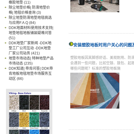
橡胶地垫
(11)
除尘地垫价格| 防滑地垫价
格| 地毯价格查询
(3)
除尘地垫防滑地垫地毯挑选
与应用F.A.Q
(84)
DDK地面材料使用技术支持|
地垫地毯地板铺装疑难问答
(51)
DDK地垫厂家新闻 -DDK地
安装塑胶地板时用户关心的问题
垫工厂公司互动 -DDK地垫
厂家公司站务
(421)
塑胶地板因其脚感舒适、美观耐用、防
地垫市场动态| 特种地垫产品
会遇到一些问题，比如空鼓、鼓包、起
市场动态
(235)
DDK知道| 帝肯问答| DDK帝
哪些问题呢？标准的塑胶地板施
肯地板地毯地垫市场服务互
动区
(66)