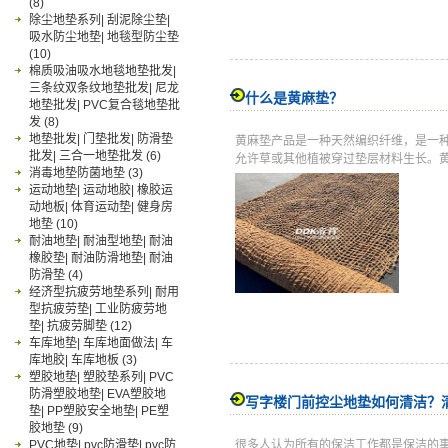
(8)
除尘地垫系列| 刮泥除尘垫|
吸水防尘地垫| 地毯型防尘垫
(10)
棉质吸油吸水地毯地垫批发|
三条纹双条纹地垫批发| 尼龙
什么是黄麻垫？
地垫批发| PVC复合毯地垫批
发
(8)
地垫批发| 门垫批发| 防滑垫
黄麻垫产品是一种天然编织纤维，是一
批发| 三合一地垫批发
(6)
允许草或其他植被穿过垫层材料生长。
消毒地垫防菌地垫
(3)
运动地垫| 运动地胶| 橡胶运
动地板| 体育运动垫| 健身房
地垫
(10)
耐油地垫| 耐油型地垫| 耐油
橡胶垫| 耐油防滑地垫| 耐油
防滑垫
(4)
经济型抗疲劳地垫系列| 耐用
型抗疲劳垫| 工业防疲劳地
垫| 抗疲劳脚垫
(12)
车库地垫| 车库地面做法| 车
库地胶| 车库地板
(3)
塑胶地垫| 塑胶垫系列| PVC
防滑塑胶地垫| EVA塑胶地
写字楼门前控尘地垫如何清洁？
垫| PP塑胶安全地垫| PE塑
胶地垫
(9)
PVC地垫| pvc防滑垫| pvc防
很多人认为所有的保洁工作都是保洁的