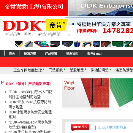
首页
解决方案
产品视窗
联系我们
邮件E-mail
地面处理
门垫系统
塑胶地垫
泳池防滑垫
浴室防滑垫
塑料草坪
DDK（帝肯）产品最新推荐:
"DDK-Loto30"门厅出入口防
滑除尘地垫刮泥地垫
DDK"世友3MX"抗疲劳防滑
疏水地垫
DDK泳池疏水防滑安全地垫
系列
"DDK-VersaDeck"疏水防滑
地垫(拼接组合型)
工业环境地面防滑
"DDK优乐柏美"耐油型抗疲