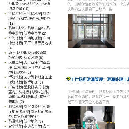
滑地垫| pvc防滑卷材| pvc发
的，能够保证有效的降低成本的一个方
泡防滑垫
(10)
大型商业大厦的门口地垫一般
拼接型地垫| 拼接地垫| 组合
地垫| 互扣式地垫| 模块地垫
(13)
防静电地垫| 防静电台垫| 防
静电胶垫| 防静电桌垫
(2)
车间地板| 车间地板胶| 车间
橡胶地板| 工厂车间专用地板
(4)
地胶| 防滑地胶| 地胶地垫|
PVC地胶| 运动地胶
(8)
人造草坪| 人工草坪| 仿真草
坪| 草坪地毯|人工塑料草坪|
塑料绿草坪
(2)
塑胶地板| pvc塑料地板| 工业
工作场所泄漏管理：泄漏处理工
橡胶地板| 橡塑地板
(3)
拼装地板| 塑胶拼装式地板|
工作场所泄漏管理：泄漏处理工具包和
室内拼装地板 | 悬浮式拼装
地板| 塑格拼装地板| 室外拼
体的工作场所，泄漏都是一个常见的挑
装地板
(7)
是工作场所安全的必备工具。
厨房地垫| 厨房防滑地垫| 餐
厅地面防滑垫| 厨房地面防滑
垫| 食堂防滑地垫
(7)
防滑地毯| 防尘地毯
(9)
安全地垫| 走道安全垫| 安全