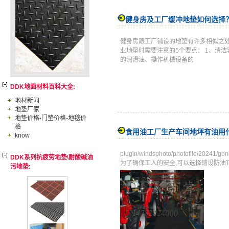
健身房及工厂缓冲地垫如何选择
健身房跟工厂铺设的地垫有许多相似之
业地垫时需要注意的5个要点： 1、清
的润滑油、操作机械设备的
DDK地面材料百科大全:
地材新闻
地垫厂家
地垫价格-门垫价格-地毯价
格
食用油工厂生产车间地坪有油用
know
plugin/windsphoto/photofile/2
DDK系列抗疲劳地垫\耐酸碱油
为了确保工人的安全,可以选择铺设防油Tags
污地垫: