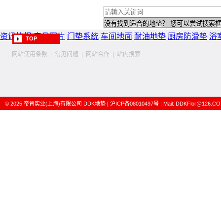
资讯快报
产品图片
门垫系统
车间地面
耐油地垫
厨房防滑垫
浴
TOP
网站使用条款
|
常见问题
|
网站合作
|
站内搜索
© 2025
帝肯实业(上海)有限公司
DDK地垫
|
沪ICP备08010497号
| Mail:
DDKFlor@126.C