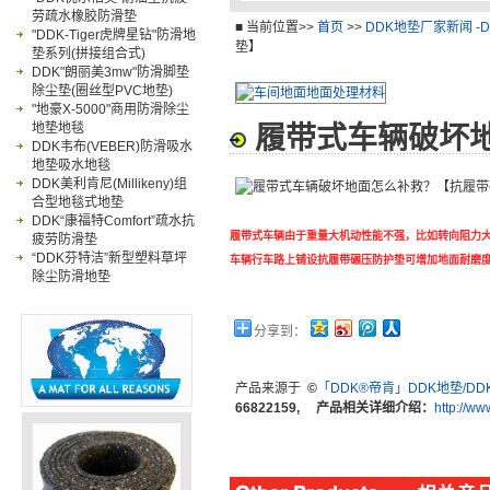
劳疏水橡胶防滑垫
卫浴防滑垫
工业
■ 当前位置>>
首页
>>
DDK地垫厂家新闻 -
"DDK-Tiger虎牌星钻"防滑地
垫】
垫系列(拼接组合式)
DDK"朗丽美3mw"防滑脚垫
除尘垫(圈丝型PVC地垫)
"地豪X-5000"商用防滑除尘
地垫地毯
履带式车辆破坏
DDK韦布(VEBER)防滑吸水
地垫吸水地毯
DDK美利肯尼(Millikeny)组
合型地毯式地垫
DDK“康福特Comfort”疏水抗
履带式车辆由于重量大机动性能不强，比如转向阻力
疲劳防滑垫
“DDK芬特洁”新型塑料草坪
车辆行车路上铺设抗履带碾压防护垫可增加地面耐磨
除尘防滑地垫
分享到：
产品来源于
©
「DDK®帝肯」DDK地垫/D
66822159, 产品相关详细介绍：
http://w