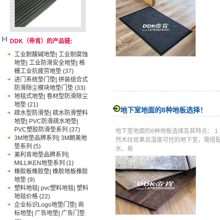
DDK（帝肯）的产品链:
工业耐酸碱地垫| 工业耐腐蚀
地垫| 工业防滑安全地垫| 格
栅工业抗疲劳地垫
(37)
进门系统垫门垫| 拼装组合式
防滑除尘模块地垫门垫
(33)
地毯式地垫| 卷材型防滑除尘
地垫
(21)
地下室地面的8种地板选择！
疏水型防滑垫| 疏水防滑塑料
地垫| PVC防滑疏水地垫|
PVC塑胶防滑垫系列
(37)
地下室地面的8种地板选择及其特点： 1
3M地垫品牌系列| 3M朗美地
然木纹效果且湿度可控的地下室，需搭配
垫系列
(5)
水、易
美利肯地垫品牌系列|
MILLIKEN地垫系列
(1)
橡胶板橡胶垫| 橡胶地板橡胶
地垫
(9)
塑料地毯| pvc塑料地毯| 塑料
地毯价格
(22)
企业标识Logo地垫门垫| 商
标地垫| 广告地垫| 广告门垫