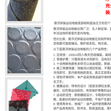
充
装
悬浮拼装运动地板底部结构是由正方形四个
悬浮拼装运动地板应用广泛：五人制足球、
年活动场所等室外室内场地。
性价比高：悬浮式拼装运动地板在目前所有
泥地面可直接铺设。维护成本低，档次高。
以下是悬浮拼装运动地板的几个产品特性：
1. 见效快：1000㎡四人两天完成铺装，
2. 零维护费：只需用清水冲洗即可，没有
3. 十余种颜色颜色多样可以自由搭配，新
4. 施工简便快捷：地板间以锁扣衔接，
冲洗即可，室内使用拖把清洁，真正实现零
5. 绿色环保材料：本产品采用食品级环保
全卫生；
6. 健康运动：特有的设计（底部支撑柱
崴伤、拉伤等运动损伤，有效保护脊椎的运
7. 运动舒适性：新耐磨层设计，令鞋底
眼，能更好的保护运动员眼睛，不易产生疲
8. 使用寿命长、地域广：该产品所使用聚
该产品具有耐压、耐冲击、耐高温低温、使用