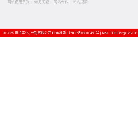
网站使用条款
|
常见问题
|
网站合作
|
站内搜索
© 2025
帝肯实业(上海)有限公司
DDK地垫
|
沪ICP备08010497号
| Mail:
DDKFlor@126.C