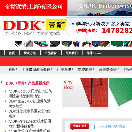
首页
解决方案
产品视窗
联系我们
邮件E-mail
工业车间地面处理
门垫系统
塑胶地垫
泳池防滑垫
浴室防滑垫
塑料
DDK（帝肯）产品最新推荐:
"DDK-Loto30"门厅出入口防
滑除尘地垫刮泥地垫
DDK"世友3MX"抗疲劳防滑
疏水地垫
DDK泳池疏水防滑安全地垫
系列
"DDK-VersaDeck"疏水防滑
地垫(拼接组合型)
工业环境地面防滑
"DDK优乐柏美"耐油型抗疲