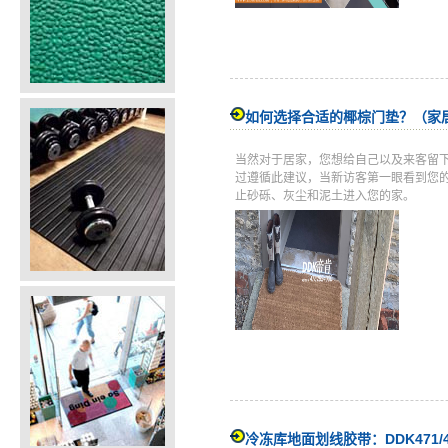
如何选择合适的椰棕门垫？（家
当然对于居家，您想给自己以及来客留
过遵循此建议，当新访客第一眼看到您
止砂砾、灰尘和泥土进入您的家。
冷冻库地面划线胶带：DDK471/