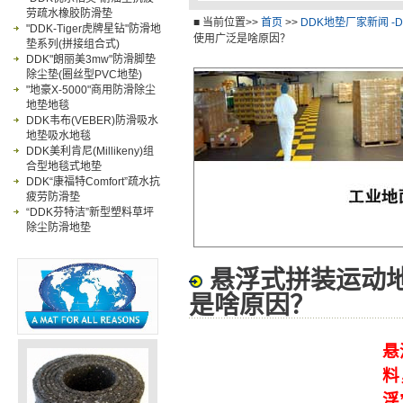
劳疏水橡胶防滑垫
卫浴防滑垫
工业
■ 当前位置>>
首页
>>
DDK地垫厂家新闻 -
"DDK-Tiger虎牌星钻"防滑地
使用广泛是啥原因？
垫系列(拼接组合式)
DDK"朗丽美3mw"防滑脚垫
除尘垫(圈丝型PVC地垫)
"地豪X-5000"商用防滑除尘
地垫地毯
DDK韦布(VEBER)防滑吸水
地垫吸水地毯
DDK美利肯尼(Millikeny)组
合型地毯式地垫
DDK“康福特Comfort”疏水抗
疲劳防滑垫
“DDK芬特洁”新型塑料草坪
除尘防滑地垫
悬浮式拼装运动
是啥原因？
悬
料
浮