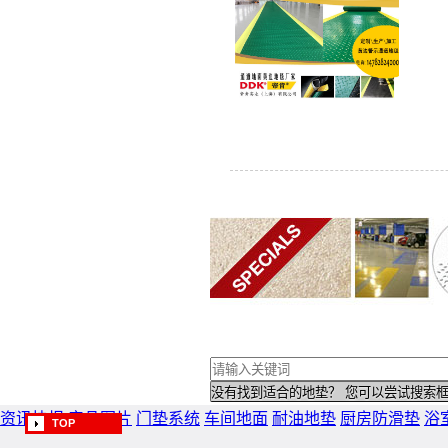
资讯快报
产品图片
门垫系统
车间地面
耐油地垫
厨房防滑垫
浴
TOP