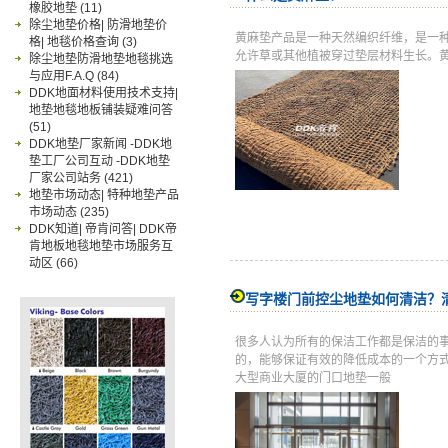
橡胶地垫
(11)
除尘地垫价格| 防滑地垫价
黄麻垫产品是一种天然编织纤维，是一
格| 地毯价格查询
(3)
允许草或其他植被穿过垫层材料生长。
除尘地垫防滑地垫地毯挑选
与应用F.A.Q
(84)
DDK地面材料使用技术支持|
地垫地毯地板铺装疑难问答
(51)
DDK地垫厂家新闻 -DDK地
垫工厂公司互动 -DDK地垫
厂家公司站务
(421)
地垫市场动态| 特种地垫产品
市场动态
(235)
DDK知道| 帝肯问答| DDK帝
肯地板地毯地垫市场服务互
动区
(66)
写字楼门前控尘地垫如何清洁？
很多人认为所有的保洁工作都是保洁的
的，能够保证有效的降低成本的一个方
大型商业大厦的门口地垫一般