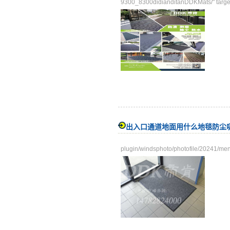
9300_8300didianditanDDKMats/" targe
出入口通道地面用什么地毯防尘
plugin/windsphoto/photofile/20241/me