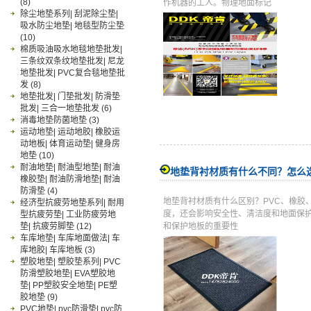
(8)
作机器的工人。物理地面标记
除尘地垫系列| 刮泥除尘垫|
吸水防尘地垫| 地毯型防尘垫
(10)
棉质吸油吸水地毯地垫批发|
三条纹双条纹地垫批发| 尼龙
地垫批发| PVC复合毯地垫批
发
(8)
地垫批发| 门垫批发| 防滑垫
批发| 三合一地垫批发
(6)
消毒地垫防菌地垫
(3)
运动地垫| 运动地胶| 橡胶运
动地板| 体育运动垫| 健身房
地垫
(10)
耐油地垫| 耐油型地垫| 耐油
地垫背衬材质有什么不同？怎么
橡胶垫| 耐油防滑地垫| 耐油
防滑垫
(4)
地垫背衬材质有什么区别？PVC、橡胶
经济型抗疲劳地垫系列| 耐用
度，还会影响安全性、清洁度和地面保
型抗疲劳垫| 工业防疲劳地
垫| 抗疲劳脚垫
(12)
和保护地板的重要性
车库地垫| 车库地面做法| 车
库地胶| 车库地板
(3)
塑胶地垫| 塑胶垫系列| PVC
防滑塑胶地垫| EVA塑胶地
垫| PP塑胶安全地垫| PE塑
胶地垫
(9)
PVC地垫| pvc防滑垫| pvc防