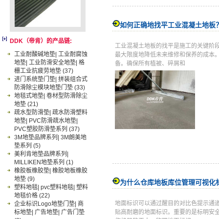
如何正确地找平工业混凝土地板
DDK（帝肯）的产品链:
工业混凝土地板的找平是施工的关键阶
工业耐酸碱地垫| 工业耐腐蚀
最大限度地降低未来维修和保养的成本
地垫| 工业防滑安全地垫| 格
备。确保所有植被、碎屑和
栅工业抗疲劳地垫
(37)
进门系统垫门垫| 拼装组合式
防滑除尘模块地垫门垫
(33)
地毯式地垫| 卷材型防滑除尘
地垫
(21)
疏水型防滑垫| 疏水防滑塑料
地垫| PVC防滑疏水地垫|
PVC塑胶防滑垫系列
(37)
3M地垫品牌系列| 3M朗美地
垫系列
(5)
美利肯地垫品牌系列|
MILLIKEN地垫系列
(1)
橡胶板橡胶垫| 橡胶地板橡胶
地垫
(9)
为什么仓库地板库位管理可视化
塑料地毯| pvc塑料地毯| 塑料
地毯价格
(22)
地面标识可以通过醒目的对比色提示通
企业标识Logo地垫门垫| 商
标地垫| 广告地垫| 广告门垫
贴高耐磨的地面标识。重要的是标明安