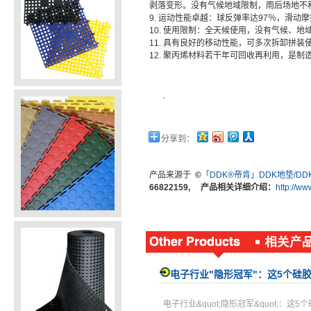
剥落变形。没有气候地域限制，雨后场地不
9. 运动性能卓越：球反弹率达97％，滑动摩擦
10. 使用限制：全天候使用，没有气候、
11. 具有良好的移动性能，可多次拆卸拼
12. 聚丙烯材料若干年可回收再利用，是
分享到：
产品来源于
©
「DDK®帝肯」DDK地垫/D
66822159, 产品相关详细介绍：
http://w
电子行业"隐形冠军"：这5个硅
电子行业&quot;隐形冠军&quot