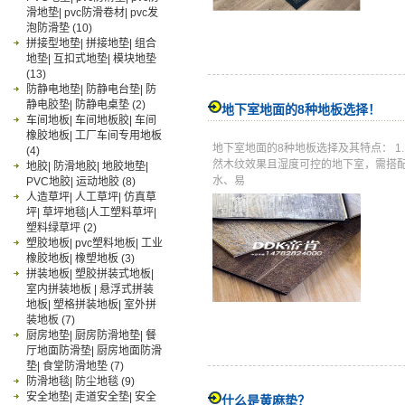
滑地垫| pvc防滑卷材| pvc发
泡防滑垫
(10)
拼接型地垫| 拼接地垫| 组合
地垫| 互扣式地垫| 模块地垫
(13)
防静电地垫| 防静电台垫| 防
静电胶垫| 防静电桌垫
(2)
地下室地面的8种地板选择！
车间地板| 车间地板胶| 车间
橡胶地板| 工厂车间专用地板
地下室地面的8种地板选择及其特点： 1
(4)
然木纹效果且湿度可控的地下室，需搭配
地胶| 防滑地胶| 地胶地垫|
水、易
PVC地胶| 运动地胶
(8)
人造草坪| 人工草坪| 仿真草
坪| 草坪地毯|人工塑料草坪|
塑料绿草坪
(2)
塑胶地板| pvc塑料地板| 工业
橡胶地板| 橡塑地板
(3)
拼装地板| 塑胶拼装式地板|
室内拼装地板 | 悬浮式拼装
地板| 塑格拼装地板| 室外拼
装地板
(7)
厨房地垫| 厨房防滑地垫| 餐
厅地面防滑垫| 厨房地面防滑
垫| 食堂防滑地垫
(7)
防滑地毯| 防尘地毯
(9)
安全地垫| 走道安全垫| 安全
什么是黄麻垫？