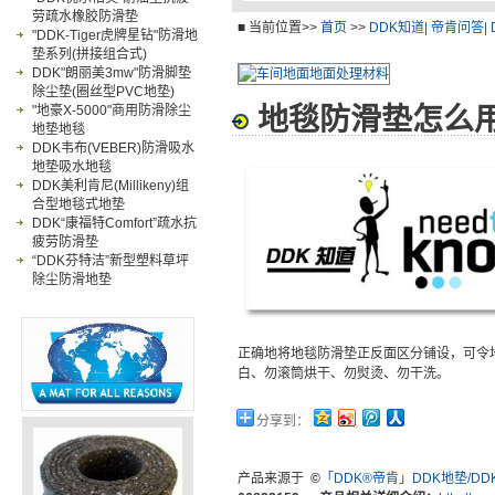
劳疏水橡胶防滑垫
卫浴防滑垫
工业
■ 当前位置>>
首页
>>
DDK知道| 帝肯问答
"DDK-Tiger虎牌星钻"防滑地
垫系列(拼接组合式)
DDK"朗丽美3mw"防滑脚垫
除尘垫(圈丝型PVC地垫)
"地豪X-5000"商用防滑除尘
地毯防滑垫怎么
地垫地毯
DDK韦布(VEBER)防滑吸水
地垫吸水地毯
DDK美利肯尼(Millikeny)组
合型地毯式地垫
DDK“康福特Comfort”疏水抗
疲劳防滑垫
“DDK芬特洁”新型塑料草坪
除尘防滑地垫
正确地将地毯防滑垫正反面区分铺设，可令
白、勿滚筒烘干、勿熨烫、勿干洗。
分享到：
产品来源于
©
「DDK®帝肯」DDK地垫/D