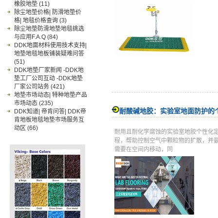
橡胶地垫
(11)
除尘地垫价格| 防滑地垫价
格| 地毯价格查询
(3)
除尘地垫防滑地垫地毯挑选
与应用F.A.Q
(84)
DDK地面材料使用技术支持|
地垫地毯地板铺装疑难问答
(51)
DDK地垫厂家新闻 -DDK地
垫工厂公司互动 -DDK地垫
厂家公司站务
(421)
地垫市场动态| 特种地垫产品
市场动态
(235)
耐酸碱地胶：实验室地面防护的
DDK知道| 帝肯问答| DDK帝
肯地板地毯地垫市场服务互
动区
(66)
耐用且耐化学腐蚀的实验室地胶个性化
程，帮助控制空气中颗粒物的扩散，并
需要在空间内移动，同