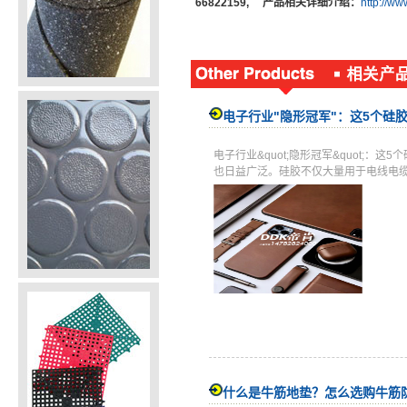
66822159, 产品相关详细介绍：
http://w
电子行业"隐形冠军"：这5个硅
电子行业&quot;隐形冠军&quot
也日益广泛。硅胶不仅大量用于电线电
什么是牛筋地垫？怎么选购牛筋