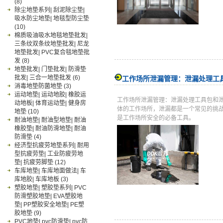
(8)
除尘地垫系列| 刮泥除尘垫|
吸水防尘地垫| 地毯型防尘垫
(10)
棉质吸油吸水地毯地垫批发|
三条纹双条纹地垫批发| 尼龙
地垫批发| PVC复合毯地垫批
发
(8)
地垫批发| 门垫批发| 防滑垫
批发| 三合一地垫批发
(6)
工作场所泄漏管理：泄漏处理工
消毒地垫防菌地垫
(3)
运动地垫| 运动地胶| 橡胶运
工作场所泄漏管理：泄漏处理工具包和
动地板| 体育运动垫| 健身房
体的工作场所，泄漏都是一个常见的挑
地垫
(10)
是工作场所安全的必备工具。
耐油地垫| 耐油型地垫| 耐油
橡胶垫| 耐油防滑地垫| 耐油
防滑垫
(4)
经济型抗疲劳地垫系列| 耐用
型抗疲劳垫| 工业防疲劳地
垫| 抗疲劳脚垫
(12)
车库地垫| 车库地面做法| 车
库地胶| 车库地板
(3)
塑胶地垫| 塑胶垫系列| PVC
防滑塑胶地垫| EVA塑胶地
垫| PP塑胶安全地垫| PE塑
胶地垫
(9)
PVC地垫| pvc防滑垫| pvc防