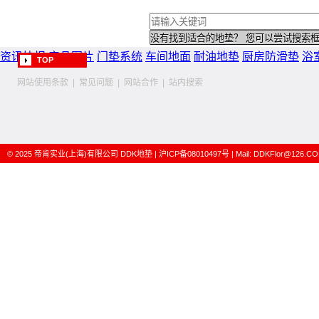
资讯快报
产品图片
门垫系统
车间地面
耐油地垫
厨房防滑垫
浴
TOP
网站使用条款
|
常见问题
|
网站合作
|
站内搜索
© 2025
帝肯实业(上海)有限公司
DDK地垫
|
沪ICP备08010497号
| Mail:
DDKFlor@126.C