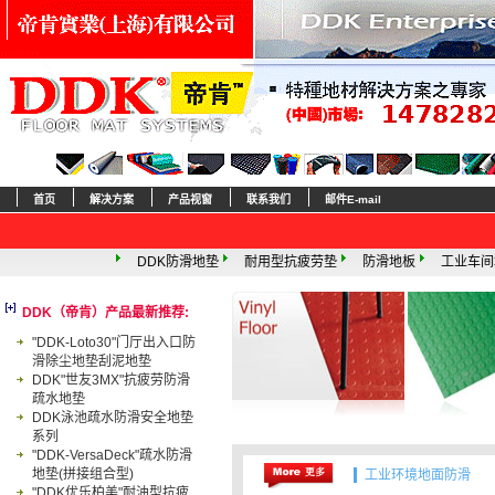
首页
解决方案
产品视窗
联系我们
邮件E-mail
DDK防滑地垫
耐用型抗疲劳垫
防滑地板
工业车间地面处理
门垫
DDK（帝肯）产品最新推荐:
"DDK-Loto30"门厅出入口防
滑除尘地垫刮泥地垫
DDK"世友3MX"抗疲劳防滑
疏水地垫
DDK泳池疏水防滑安全地垫
系列
"DDK-VersaDeck"疏水防滑
地垫(拼接组合型)
工业环境地面防滑
"DDK优乐柏美"耐油型抗疲