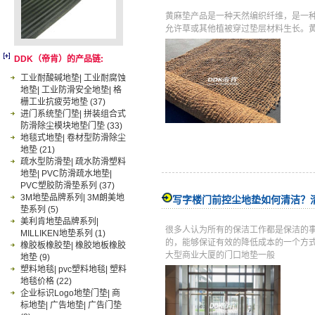
黄麻垫产品是一种天然编织纤维，是一
允许草或其他植被穿过垫层材料生长。
DDK（帝肯）的产品链:
工业耐酸碱地垫| 工业耐腐蚀
地垫| 工业防滑安全地垫| 格
栅工业抗疲劳地垫
(37)
进门系统垫门垫| 拼装组合式
防滑除尘模块地垫门垫
(33)
地毯式地垫| 卷材型防滑除尘
地垫
(21)
疏水型防滑垫| 疏水防滑塑料
地垫| PVC防滑疏水地垫|
PVC塑胶防滑垫系列
(37)
3M地垫品牌系列| 3M朗美地
写字楼门前控尘地垫如何清洁？
垫系列
(5)
美利肯地垫品牌系列|
很多人认为所有的保洁工作都是保洁的
MILLIKEN地垫系列
(1)
的，能够保证有效的降低成本的一个方
橡胶板橡胶垫| 橡胶地板橡胶
大型商业大厦的门口地垫一般
地垫
(9)
塑料地毯| pvc塑料地毯| 塑料
地毯价格
(22)
企业标识Logo地垫门垫| 商
标地垫| 广告地垫| 广告门垫